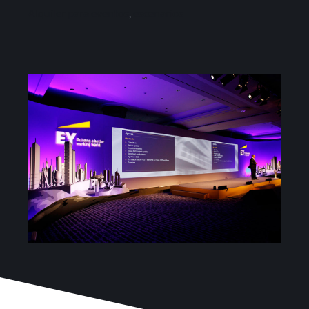
Proyectos
Alquiler para eventos
,
escenarios
Blog
Contacto
Tienda online