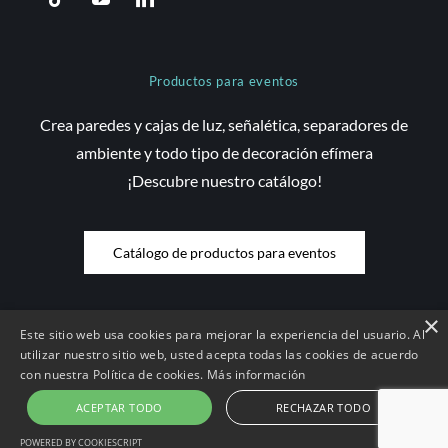
Productos para eventos
Crea paredes y cajas de luz, señalética, separadores de
ambiente y todo tipo de decoración efímera
¡Descubre nuestro catálogo!
Catálogo de productos para eventos
×
Este sitio web usa cookies para mejorar la experiencia del usuario. Al
utilizar nuestro sitio web, usted acepta todas las cookies de acuerdo
© Copyright 2026 Saez Decom - Todos los derechos reservados | Web
con nuestra Política de cookies.
Más información
desenvolupada per
Compsa Online
•
Aviso Legal y condiciones de uso
|
Condiciones de contratación |
Política de Cookies
|
Política de
ACEPTAR TODO
RECHAZAR TODO
Privacidad
POWERED BY COOKIESCRIPT