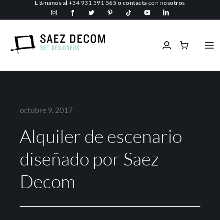
Llámanos al
+34 931 591 565
o
contacta con nosotros
Saltar
al
contenido
Tog
Nav
Inicio
Conócenos
octubre 9, 2017
Alquiler de escenario
Espacios comerciales
diseñado por Saez
Ignífugos
Decom
Servicios