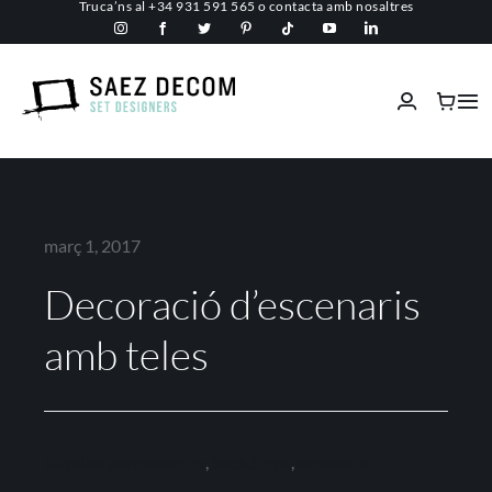
Truca’ns al
+34 931 591 565
o
contacta amb nosaltres
Skip
to
content
Tog
Nav
Inici
Conèix-nos
març 1, 2017
Decoració d’escenaris
Espais comercials
amb teles
Ignífugs
Serveis
Alquiler para eventos
,
backdrops
,
escenaris