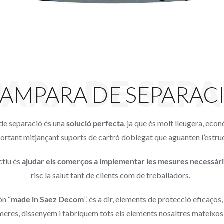
ARA DE SEPA
AMPARA DE SEPARAC
de separació és una
solució perfecta
, ja que és molt lleugera, econ
ortant mitjançant suports de cartró doblegat que aguanten l’estru
ctiu és
ajudar els comerços a implementar les mesures necessàr
risc la salut tant de clients com de treballadors.
n “
made in Saez Decom
”, és a dir, elements de protecció eficaços
meres, dissenyem i fabriquem tots els elements nosaltres mateixos, 