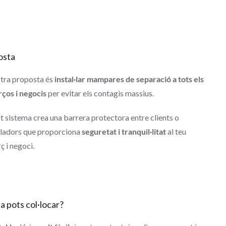
osta
stra proposta és
instal·lar mampares de separació a tots els
ços i negocis
per evitar els contagis massius.
 sistema crea una barrera protectora entre clients o
lladors que proporciona
seguretat i tranquil·litat
al teu
 i negoci.
a pots col·locar?