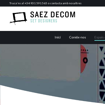
Skip
Truca’ns al
+34 931 591 565
o
contacta amb nosaltres
to
content
Inici
Conèix-nos
Espais 