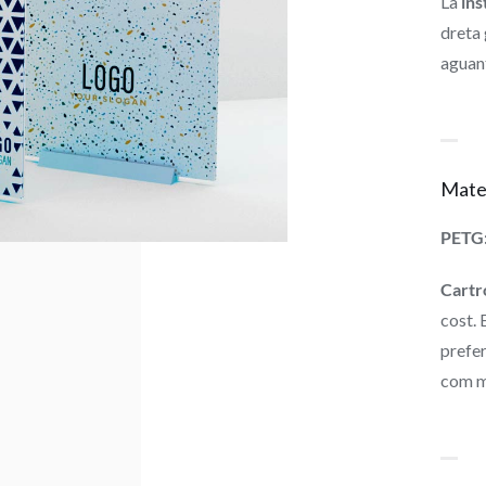
La
ins
dreta 
aguant
Mater
PETG
Cartr
cost. 
prefer
com mé