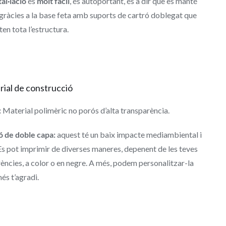
tal·lació
és
molt fàcil
, és autoportant, és a dir que es manté
gràcies a la base feta amb suports de cartró doblegat que
en tota l’estructura.
ial de construcció
:
Material polimèric no porós d’alta transparència.
ó de doble capa:
aquest té un baix impacte mediambiental i
Es pot imprimir de diverses maneres, depenent de les teves
ències, a color o en negre. A més, podem personalitzar-la
s t’agradi.