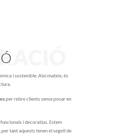
RACIÓ
IÓ
òmica i sostenible. Així mateix, és
ctura.
ies
per rebre clients sense posar en
, funcionals i decoratius. Estem
per tant aquests tenen el segell de