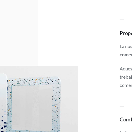
Prop
La no
comer
Aquest
treba
comerç
Com l