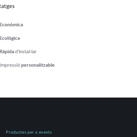
tatges
Econòmica
Ecològica
Ràpida
d’instal·lar
Impressió
personalitzable
Productes per a events