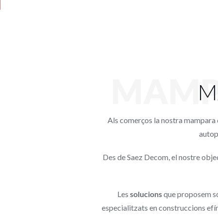
MAMP
M
Als comerços la nostra mampara 
autop
Des de Saez Decom, el nostre obje
Les
solucions
que proposem só
especialitzats en construccions efí