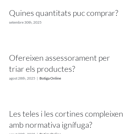
Projectes
Quines quantitats puc comprar?
Blog
setembre 30th, 2025
Contacte
Ofereixen assessorament per
Botiga online
triar els productes?
agost 28th, 2025
|
Botiga Online
Les teles i les cortines compleixen
amb normativa ignífuga?