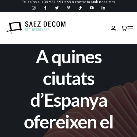
Truca’ns al
+34 931 591 565
o
contacta amb nosaltres
Skip
to
content
Tog
Nav
Inici
A quines
Conèix-nos
ciutats
Espais comercials
d’Espanya
Ignífugs
ofereixen el
Serveis