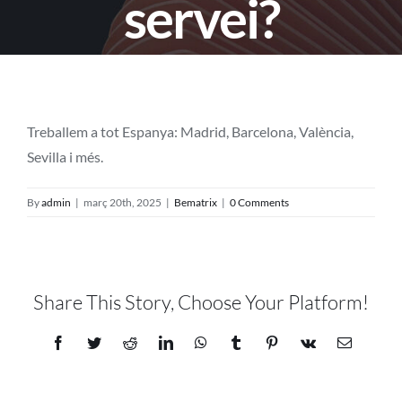
servei?
Projectes
Blog
Contacte
Treballem a tot Espanya: Madrid, Barcelona, ​​València,
Sevilla i més.
Botiga online
By
admin
|
març 20th, 2025
|
Bematrix
|
0 Comments
Share This Story, Choose Your Platform!
Facebook
Twitter
Reddit
LinkedIn
WhatsApp
Tumblr
Pinterest
Vk
Email