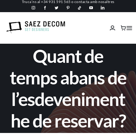
Truca’ns al
+34 931 591 565
o
contacta amb nosaltres
Skip
to
content
Tog
Nav
Inici
Quant de
Conèix-nos
temps abans de
Espais comercials
l’esdeveniment
Ignífugs
he de reservar?
Serveis