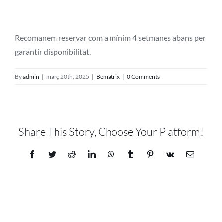
Projectes
Blog
Recomanem reservar com a mínim 4 setmanes abans per
garantir disponibilitat.
Contacte
By
admin
|
març 20th, 2025
|
Bematrix
|
0 Comments
Botiga online
Share This Story, Choose Your Platform!
Facebook
Twitter
Reddit
LinkedIn
WhatsApp
Tumblr
Pinterest
Vk
Email