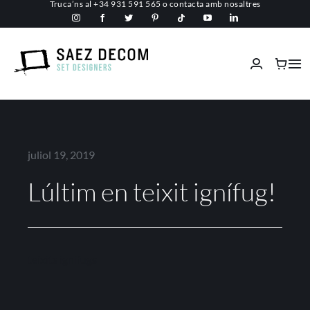
Truca’ns al
+34 931 591 565
o
contacta amb nosaltres
Skip
to
content
Tog
Nav
Inici
Conèix-nos
juliol 19, 2019
Lúltim en teixit ignífug!
Espais comercials
Ignífugs
teixits ignífugs
Serveis