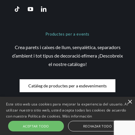
Productes per a events
Crea parets i caixes de llum, senyalètica, separadors
d’ambient i tot tipus de decoració efímera ¡Descobreix
el nostre catálogo!
Catàleg de productes per a esdeveniments
×
Este sitio web usa cookies para mejorar la experiencia del usuario. Al
utilizar nuestro sitio web, usted acepta todas las cookies de acuerdo
con nuestra Política de cookies.
Más información
© Copyright 2026 Saez Decom - Tots els drets reservats | Web
desenvolupada per
Compsa Online
•
Avís Legal i condicions d'ús
|
ACEPTAR TODO
RECHAZAR TODO
Condicions de contractació
|
Política de Cookies
|
Política de Privacitat