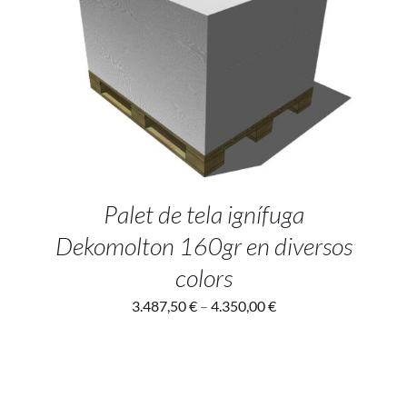
SELECT OPTIONS
/
DETAILS
Palet de tela ignífuga
Dekomolton 160gr en diversos
colors
3.487,50
€
–
4.350,00
€