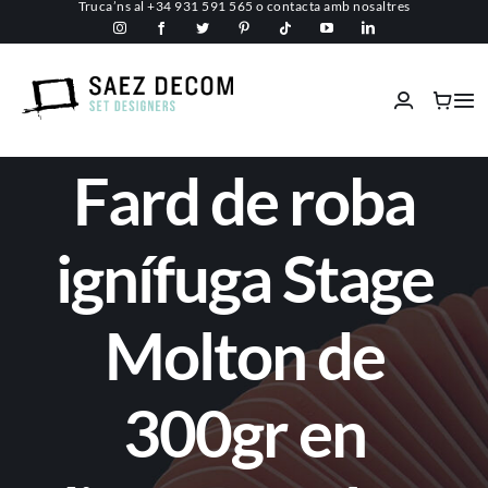
Truca’ns al
+34 931 591 565
o
contacta amb nosaltres
Skip
to
content
Tog
Nav
Inici
Fard de roba
Conèix-nos
ignífuga Stage
Espais comercials
Molton de
Ignífugs
300gr en
Serveis