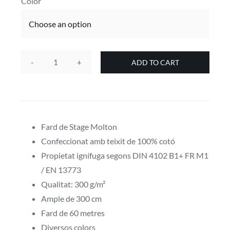
Color

ADD TO CART
Fard
de
roba
ignífuga
Stage
Fard de Stage Molton
Molton
Confeccionat amb teixit de 100% cotó
de
Propietat ignífuga segons DIN 4102 B1+ FR M1
300gr
/ EN 13773
en
Qualitat: 300 g/m²
diversos
Ample de 300 cm
colors
Fard de 60 metres
quantity
Diversos colors