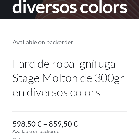
diversos colors
Projectes
Blog
Available on backorder
Contacte
Fard de roba ignífuga
Botiga online
Stage Molton de 300gr
en diversos colors
598,50
€
–
859,50
€
Available on backorder