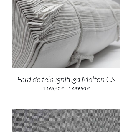
SELECT OPTIONS
/
DETAILS
Fard de tela ignífuga Molton CS
1.165,50
€
–
1.489,50
€