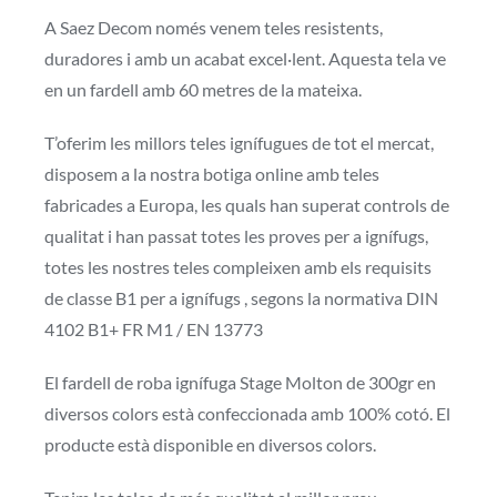
A Saez Decom només venem teles resistents,
duradores i amb un acabat excel·lent. Aquesta tela ve
en un fardell amb 60 metres de la mateixa.
T’oferim les millors teles ignífugues de tot el mercat,
disposem a la nostra botiga online amb teles
fabricades a Europa, les quals han superat controls de
qualitat i han passat totes les proves per a ignífugs,
totes les nostres teles compleixen amb els requisits
de classe B1 per a ignífugs , segons la normativa DIN
4102 B1+ FR M1 / EN 13773
El fardell de roba ignífuga Stage Molton de 300gr en
diversos colors està confeccionada amb 100% cotó. El
producte està disponible en diversos colors.