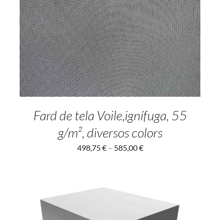
SELECT OPTIONS
/
DETAILS
Fard de tela Voile,ignífuga, 55
g/m², diversos colors
498,75
€
–
585,00
€