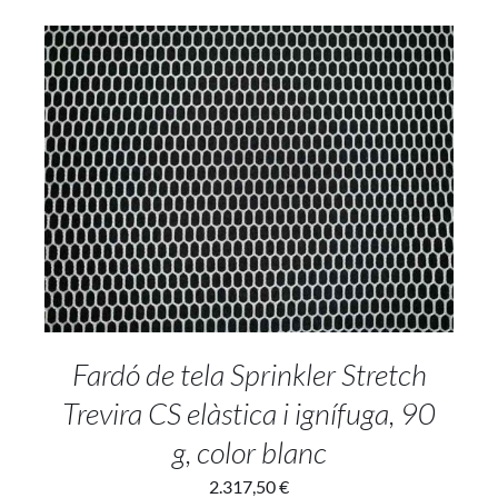
ADD TO CART
/
DETAILS
Fardó de tela Sprinkler Stretch
Trevira CS elàstica i ignífuga, 90
g, color blanc
2.317,50
€