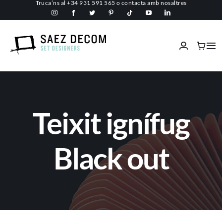
Truca’ns al
+34 931 591 565
o
contacta amb nosaltres
Skip
to
content
Tog
Nav
Inici
Conèix-nos
Teixit ignífug
Espais comercials
Black out
Ignífugs
Serveis