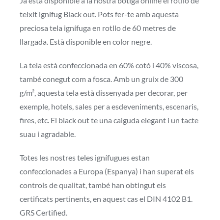
Ja està disponible a la nostra botiga online el rotllo de
teixit ignífug Black out. Pots fer-te amb aquesta
preciosa tela ignífuga en rotllo de 60 metres de
llargada. Està disponible en color negre.
La tela està confeccionada en 60% cotó i 40% viscosa,
també conegut com a fosca. Amb un gruix de 300
g/m², aquesta tela està dissenyada per decorar, per
exemple, hotels, sales per a esdeveniments, escenaris,
fires, etc. El black out te una caiguda elegant i un tacte
suau i agradable.
Totes les nostres teles ignífugues estan
confeccionades a Europa (Espanya) i han superat els
controls de qualitat, també han obtingut els
certificats pertinents, en aquest cas el DIN 4102 B1.
GRS Certified.