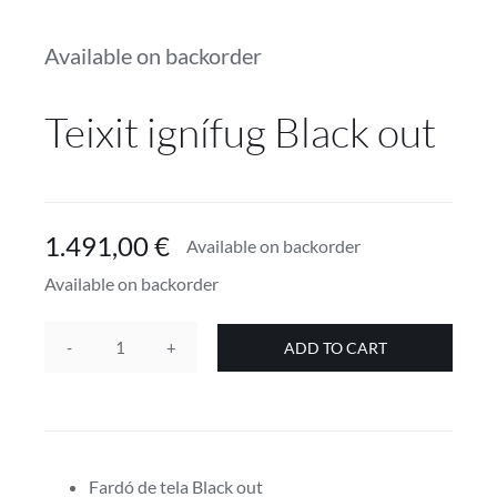
Projectes
Available on backorder
Blog
Teixit ignífug Black out
Contacte
Botiga online
1.491,00
€
Available on backorder
Available on backorder
ADD TO CART
Teixit
ignífug
Black
out
quantity
Fardó de tela Black out