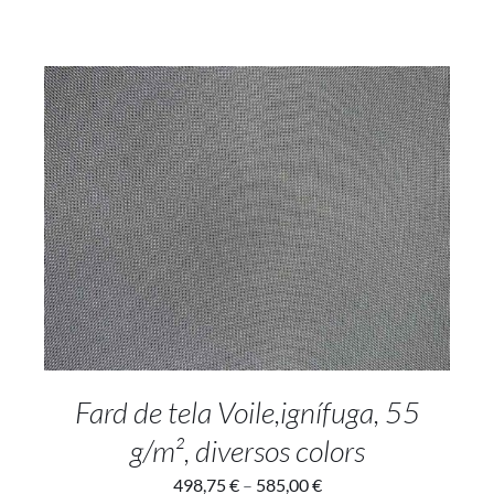
SELECT OPTIONS
/
DETAILS
Fard de tela Voile,ignífuga, 55
g/m², diversos colors
498,75
€
–
585,00
€