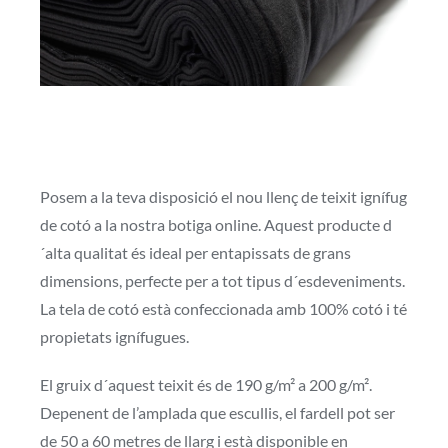
Posem a la teva disposició el nou llenç de teixit ignífug
de cotó a la nostra botiga online. Aquest producte d
´alta qualitat és ideal per entapissats de grans
dimensions, perfecte per a tot tipus d´esdeveniments.
La tela de cotó està confeccionada amb 100% cotó i té
propietats ignífugues.
El gruix d´aquest teixit és de 190 g/m² a 200 g/m².
Depenent de l’amplada que escullis, el fardell pot ser
de 50 a 60 metres de llarg i està disponible en