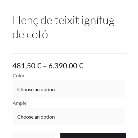
Projectes
Llenç de teixit ignífug
Blog
de cotó
Contacte
Botiga online
481,50
€
–
6.390,00
€
Color

Ample
