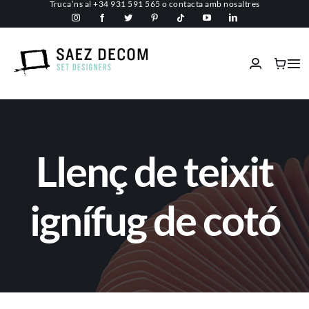
Truca’ns al
+34 931 591 565
o
contacta amb nosaltres
Skip
to
content
Tog
Nav
Inici
Conèix-nos
Llenç de teixit
Espais comercials
ignífug de cotó
Ignífugs
Serveis