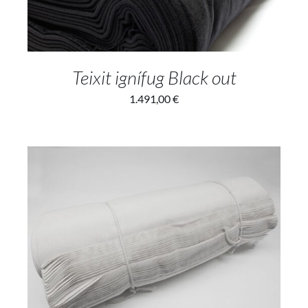
Teixit ignífug Black out
1.491,00
€
SELECT OPTIONS
/
DETAILS