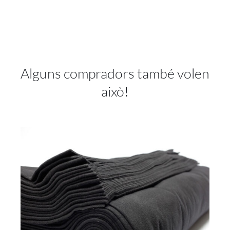
Alguns compradors també volen
això!
ADD TO CART
/
DETAILS