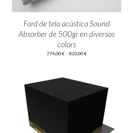
Fard de tela acústica Sound
Absorber de 500gr en diversos
colors
774,00
€
–
810,00
€
ADD TO CART
/
DETAILS