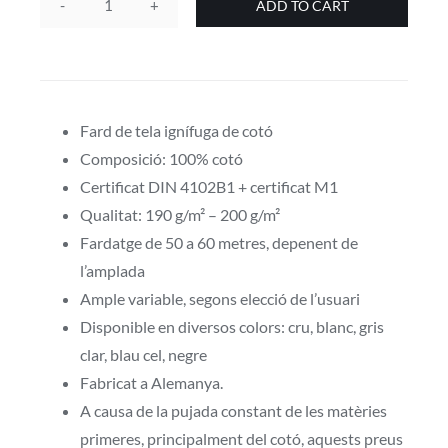
ADD TO CART
Llenç
de
teixit
ignífug
de
Fard de tela ignífuga de cotó
cotó
Composició: 100% cotó
quantity
Certificat DIN 4102B1 + certificat M1
Qualitat: 190 g/m² – 200 g/m²
Fardatge de 50 a 60 metres, depenent de
l’amplada
Ample variable, segons elecció de l’usuari
Disponible en diversos colors: cru, blanc, gris
clar, blau cel, negre
Fabricat a Alemanya.
A causa de la pujada constant de les matèries
primeres, principalment del cotó, aquests preus