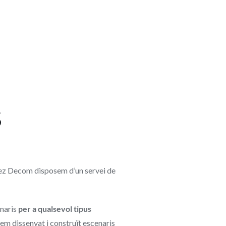
S
Saez Decom disposem d’un servei de
enaris
per a qualsevol tipus
Hem dissenyat i construït escenaris