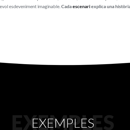
sevol esdeveniment imaginable.
Cada
escenari
explica una històri
EXEMPLES
EXEMPLES