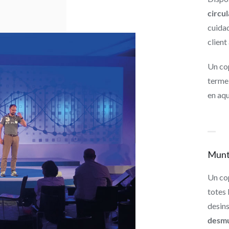
circul
cuidad
client
Un cop
terme 
en aqu
Munt
Un cop
totes 
desins
desm