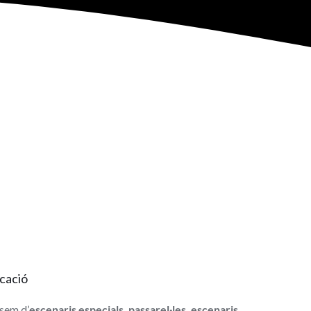
cació
sem d’
escenaris especials, passarel·les, escenaris