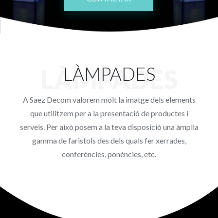
Projectes
Blog
Contacte
LÀMPADES
LÀMPADES
Botiga online
A Saez Decom valorem molt la imatge dels elements
que utilitzem per a la presentació de productes i
serveis. Per això posem a la teva disposició una àmplia
gamma de faristols des dels quals fer xerrades,
conferències, ponències, etc.