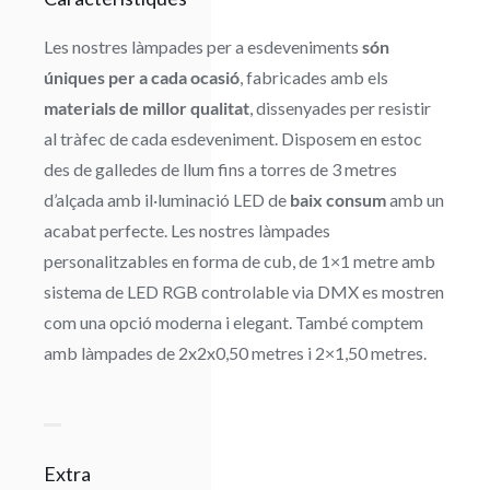
Les nostres làmpades per a esdeveniments
són
úniques per a cada ocasió
, fabricades amb els
materials de millor qualitat
, dissenyades per resistir
al tràfec de cada esdeveniment. Disposem en estoc
des de galledes de llum fins a torres de 3 metres
d’alçada amb il·luminació LED de
baix consum
amb un
acabat perfecte. Les nostres làmpades
personalitzables en forma de cub, de 1×1 metre amb
sistema de LED RGB controlable via DMX es mostren
com una opció moderna i elegant. També comptem
amb làmpades de 2x2x0,50 metres i 2×1,50 metres.
Extra