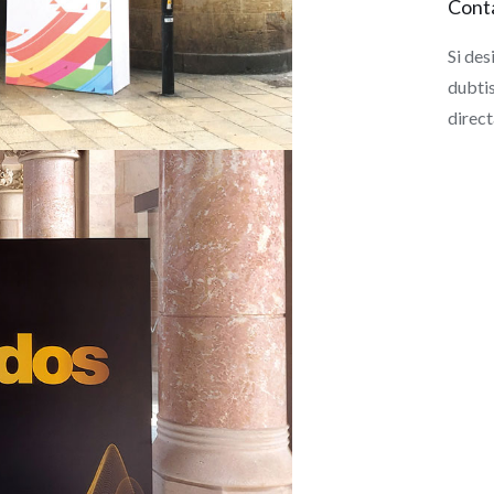
Cont
Si des
dubti
direct