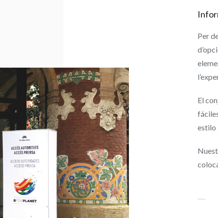
Info
Per de
d’opci
eleme
l’expe
El con
fácil
estilo
Nuest
coloc