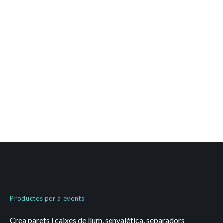
Productes per a events
Crea parets i caixes de llum, senyalètica, separadors