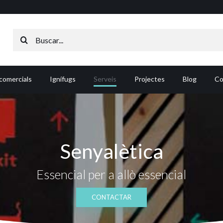
Search
for:
comercials
Ignífugs
Serveis
Projectes
Blog
Co
Senyalètica
Essencial per a allò essencial
CONTACTAR