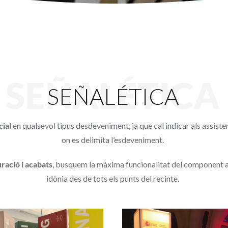
SEÑALÉTICA
SEÑALÉTICA
cial
en qualsevol tipus desdeveniment, ja que cal indicar als assiste
on es delimita l’esdeveniment.
ració i acabats
, busquem la màxima funcionalitat del component ass
idònia des de tots els punts del recinte.