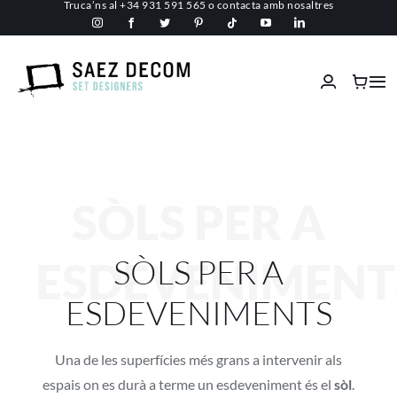
Truca’ns al
+34 931 591 565
o
contacta amb nosaltres
Skip
to
content
Tog
Nav
Inici
Conèix-nos
SÒLS PER A
Espais comercials
SÒLS PER A
ESDEVENIMENT
Ignífugs
ESDEVENIMENTS
Serveis
Una de les superfícies més grans a intervenir als
espais on es durà a terme un esdeveniment és el
sòl
.