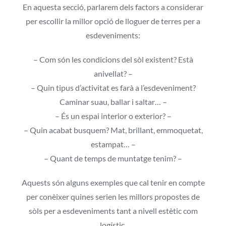
Projectes
En aquesta secció, parlarem dels factors a considerar
per escollir la millor opció de lloguer de terres per a
esdeveniments:
Blog
– Com són les condicions del sòl existent? Està
Contacte
anivellat? –
– Quin tipus d’activitat es farà a l’esdeveniment?
Botiga online
Caminar suau, ballar i saltar… –
– És un espai interior o exterior? –
– Quin acabat busquem? Mat, brillant, emmoquetat,
estampat… –
– Quant de temps de muntatge tenim? –
Aquests són alguns exemples que cal tenir en compte
per conèixer quines serien les millors propostes de
sòls per a esdeveniments tant a nivell estètic com
logístic.