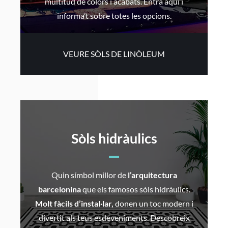
multitud de colors i acabats. Entra aquí i
informa’t sobre totes les opcions.
VEURE SÒLS DE LINÒLEUM
Sòls hidràulics
Quin símbol millor de
l’arquitectura
barcelonina
que els famosos sòls hidràulics.
Molt fàcils d’instal·lar,
donen un toc modern i
divertit als teus esdeveniments. Descobreix