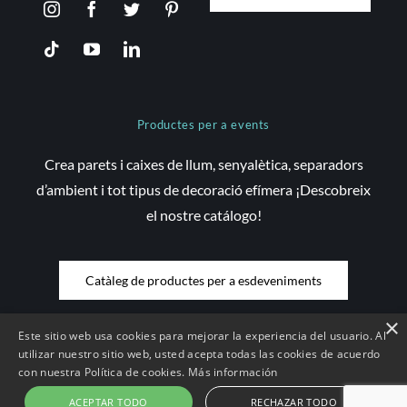
Productes per a events
Crea parets i caixes de llum, senyalètica, separadors
d’ambient i tot tipus de decoració efímera ¡Descobreix
el nostre catálogo!
Catàleg de productes per a esdeveniments
×
Este sitio web usa cookies para mejorar la experiencia del usuario. Al
utilizar nuestro sitio web, usted acepta todas las cookies de acuerdo
con nuestra Política de cookies.
Más información
© Copyright 2026 Saez Decom - Tots els drets reservats | Web
desenvolupada per
Compsa Online
•
Avís Legal i condicions d'ús
|
ACEPTAR TODO
RECHAZAR TODO