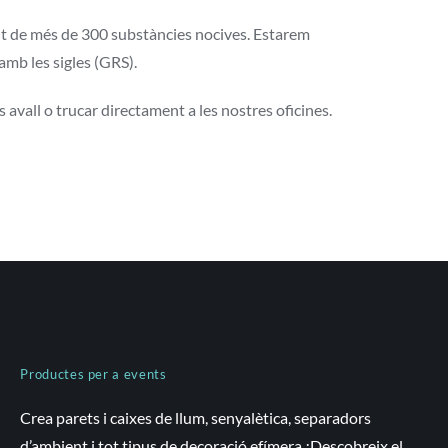
ant de més de 300 substàncies nocives. Estarem
amb les sigles (GRS).
 avall o trucar directament a les nostres oficines.
Productes per a events
Crea parets i caixes de llum, senyalètica, separadors
d’ambient i tot tipus de decoració efímera ¡Descobreix el