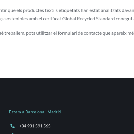
antir que els productes tèxtils etiquetats han estat analitzats dav
ugs sostenibles amb el certificat Global Recycled Standard conegut 
è treballem, pots utilitzar el formulari de contacte que apareix més
Estem a Barcelona i Madrid
+34 931 591 565