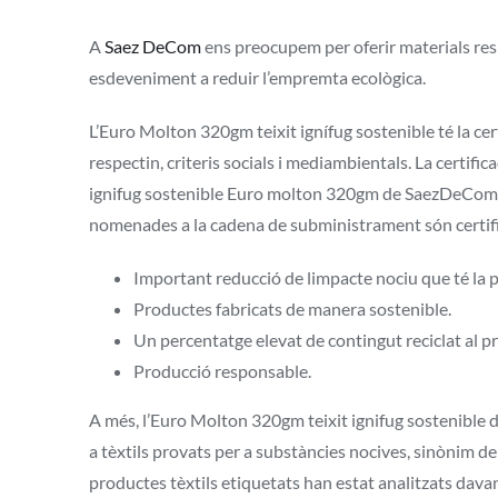
A
Saez DeCom
ens preocupem per oferir materials resp
esdeveniment a reduir l’empremta ecològica.
L’Euro Molton 320gm teixit ignífug sostenible té la cer
respectin, criteris socials i mediambientals. La certif
ignifug sostenible Euro molton 320gm de SaezDeCom té
nomenades a la cadena de subministrament són certific
Important reducció de limpacte nociu que té la p
Productes fabricats de manera sostenible.
Un percentatge elevat de contingut reciclat al p
Producció responsable.
A més, l’Euro Molton 320gm teixit ignifug sostenibl
a tèxtils provats per a substàncies nocives, sinònim de 
productes tèxtils etiquetats han estat analitzats dav