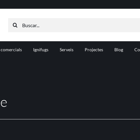
Search
for:
 comercials
Ignífugs
Serveis
Projectes
Blog
Co
le