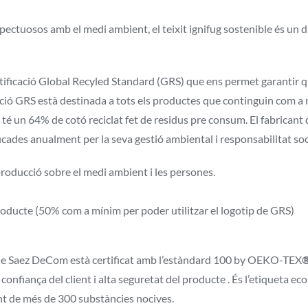
ectuosos amb el medi ambient, el teixit ignifug sostenible és un d
tificació Global Recyled Standard (GRS) que ens permet garantir que
icació GRS està destinada a tots els productes que continguin com a 
 un 64% de cotó reciclat fet de residus pre consum. El fabricant
ades anualment per la seva gestió ambiental i responsabilitat soc
roducció sobre el medi ambient i les persones.
roducte (50% com a mínim per poder utilitzar el logotip de GRS)
e de Saez DeCom està certificat amb l’estàndard 100 by OEKO-TEX
®
confiança del client i alta seguretat del producte . És l’etiqueta ec
ant de més de 300 substàncies nocives.