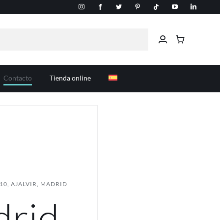
Contacto
Tienda online
10, AJALVIR, MADRID
rid