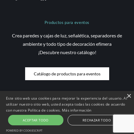
Productos para eventos
Crea paredes y cajas de luz, señalética, separadores de
ambiente y todo tipo de decoración efímera
¡Descubre nuestro catálogo!
Catálogo de productos para eventos
×
Este sitio web usa cookies para mejorar la experiencia del usuario. Al
© Copyright 2026 Saez Decom - Todos los derechos reservados | Web
utilizar nuestro sitio web, usted acepta todas las cookies de acuerdo
con nuestra Política de cookies.
Más información
desenvolupada per
Compsa Online
•
Aviso Legal y condiciones de uso
|
Condiciones de contratación |
Política de Cookies
|
Política de
ACEPTAR TODO
RECHAZAR TODO
Privacidad
POWERED BY COOKIESCRIPT