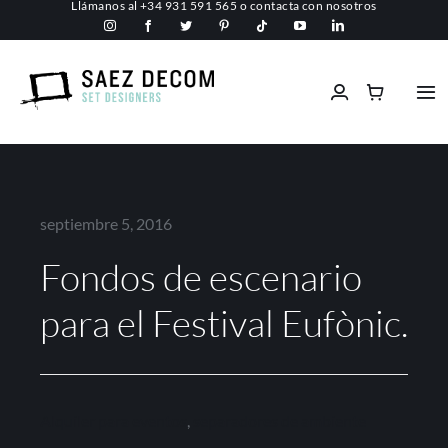
Llámanos al
+34 931 591 565
o
contacta con nosotros
Saltar
al
contenido
Tog
Nav
Inicio
Conócenos
septiembre 5, 2016
Fondos de escenario
Espacios comerciales
para el Festival Eufònic.
Ignífugos
Servicios
Alquiler para eventos
,
separadores de ambiente