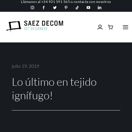
Llámanos al
+34 931 591 565
o
contacta con nosotros
Saltar
al
contenido
Tog
Nav
Inicio
Conócenos
julio 19, 2019
Lo último en tejido
Espacios comerciales
ignífugo!
Ignífugos
Servicios
tejidos ignífugos