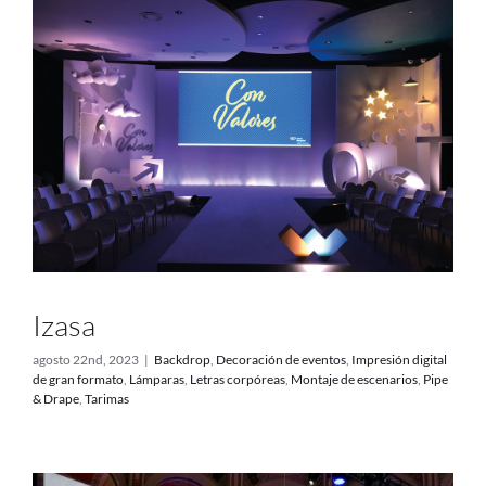
Proyectos
Blog
Contacto
Tienda online
Izasa
agosto 22nd, 2023
|
Backdrop
,
Decoración de eventos
,
Impresión digital
de gran formato
,
Lámparas
,
Letras corpóreas
,
Montaje de escenarios
,
Pipe
& Drape
,
Tarimas