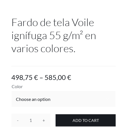
Proyectos
Fardo de tela Voile
Blog
ignífuga 55 g/m² en
Contacto
varios colores.
Tienda online
498,75
€
–
585,00
€
Color

ADD TO CART
Fardo