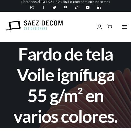
Llámanos al
+34 931 591 565
o
contacta con nosotros
Saltar
al
contenido
Tog
Nav
Inicio
Fardo de tela
Conócenos
Voile ignífuga
Espacios comerciales
55 g/m² en
Ignífugos
varios colores.
Servicios