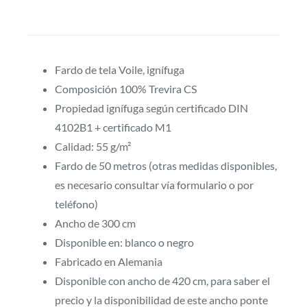
de
tela
Voile
ignífuga
Fardo de tela Voile, ignífuga
55
Composición 100% Trevira CS
g/m²
Propiedad ignífuga según certificado DIN
en
4102B1 + certificado M1
varios
Calidad: 55 g/m²
colores.
Fardo de 50 metros (otras medidas disponibles,
quantity
es necesario consultar vía formulario o por
teléfono)
Ancho de 300 cm
Disponible en: blanco o negro
Fabricado en Alemania
Disponible con ancho de 420 cm, para saber el
precio y la disponibilidad de este ancho ponte