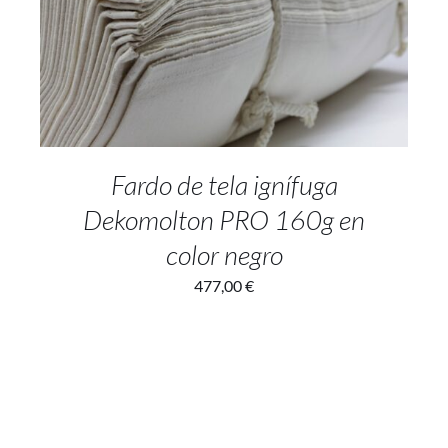
SELECT OPTIONS
/
DETALLES
Fardo de tela ignífuga
Dekomolton PRO 160g en
color negro
477,00
€