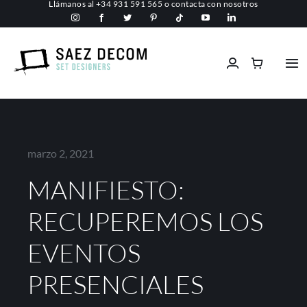
Llámanos al
+34 931 591 565
o
contacta con nosotros
Saltar
al
contenido
Tog
Nav
Inicio
Conócenos
marzo 2, 2021
MANIFIESTO:
Espacios comerciales
RECUPEREMOS LOS
Ignífugos
EVENTOS
Servicios
PRESENCIALES