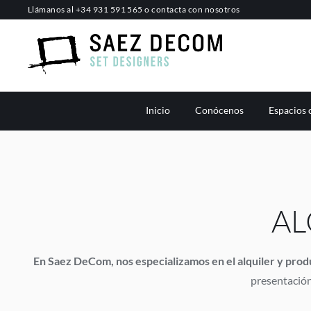
Saltar
Llámanos al
+34 931 591 565
o
contacta con nosotros
al
contenido
Inicio
Conócenos
Espacios 
AL
En Saez DeCom, nos especializamos en el alquiler y prod
presentación