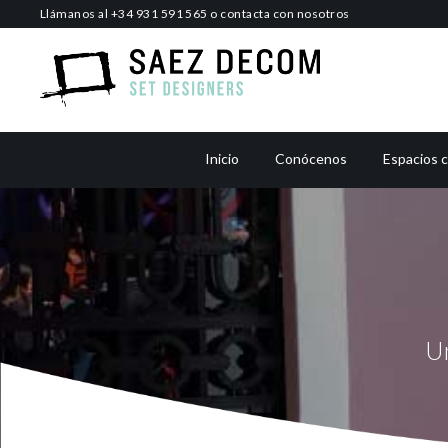
Saltar
Llámanos al
+34 931 591 565
o
contacta con nosotros
al
contenido
Inicio
Conócenos
Espacios 
Un