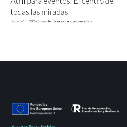
Atril para eventos: El centro de
todas las miradas
febrero 6th, 2026
|
alquiler de mobiliario para eventos
Nuestras Redes Sociales