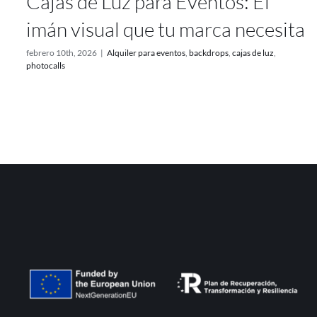
Cajas de Luz para Eventos: El
imán visual que tu marca necesita
febrero 10th, 2026
|
Alquiler para eventos
,
backdrops
,
cajas de luz
,
photocalls