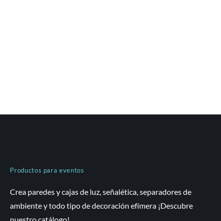
Productos para eventos
Crea paredes y cajas de luz, señalética, separadores de
ambiente y todo tipo de decoración efímera ¡Descubre
nuestro catálogo!