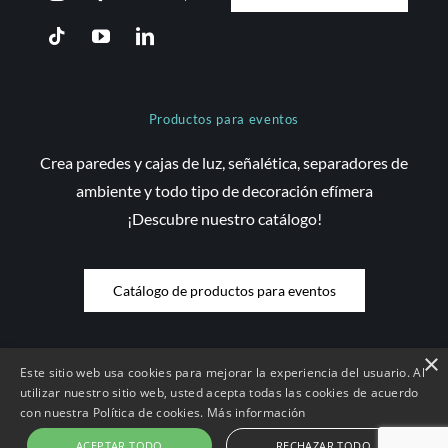
Productos para eventos
Crea paredes y cajas de luz, señalética, separadores de
ambiente y todo tipo de decoración efímera
¡Descubre nuestro catálogo!
Catálogo de productos para eventos
×
Este sitio web usa cookies para mejorar la experiencia del usuario. Al
© Copyright 2026 Saez Decom - Todos los derechos reservados | Web
utilizar nuestro sitio web, usted acepta todas las cookies de acuerdo
con nuestra Política de cookies.
Más información
desenvolupada per
Compsa Online
•
Aviso Legal y condiciones de uso
|
Condiciones de contratación |
Política de Cookies
|
Política de
ACEPTAR TODO
RECHAZAR TODO