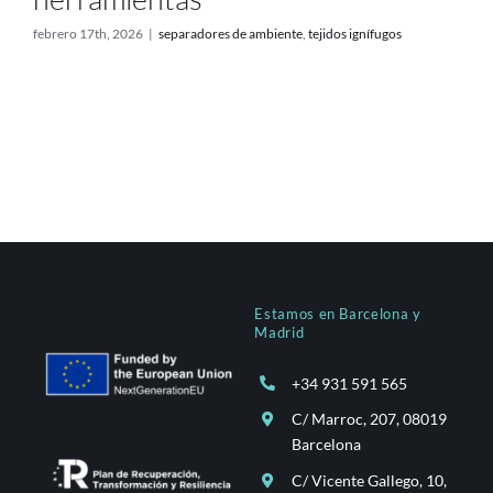
febrero 17th, 2026
|
separadores de ambiente
,
tejidos ignífugos
Estamos en Barcelona y
Madrid
+34 931 591 565
C/ Marroc, 207, 08019
Barcelona
C/ Vicente Gallego, 10,