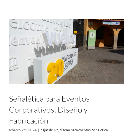
Proyectos
Blog
Contacto
Tienda online
Señalética para Eventos
Corporativos: Diseño y
Fabricación
febrero 7th, 2024
|
cajas de luz
,
diseño para eventos
,
Señaletica