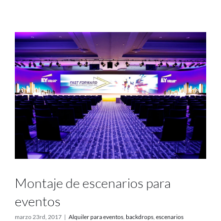
Proyectos
Blog
Contacto
Tienda online
Montaje de escenarios para
eventos
marzo 23rd, 2017
|
Alquiler para eventos
,
backdrops
,
escenarios