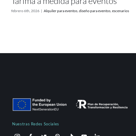
Tarima a medida para eventos
febrero 6th, 2026
|
Alquiler para eventos
,
diseño para eventos
,
escenarios
Nuestras Redes Sociales