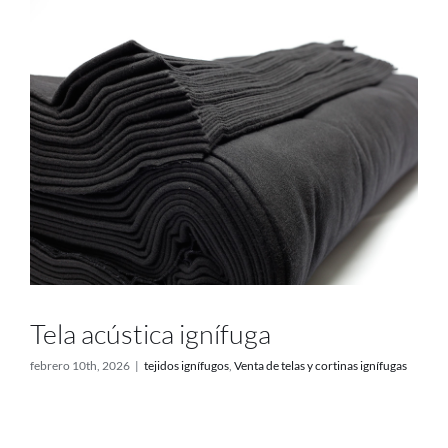
Proyectos
Blog
Contacto
Tienda online
Tela acústica ignífuga
febrero 10th, 2026
|
tejidos ignífugos
,
Venta de telas y cortinas ignífugas