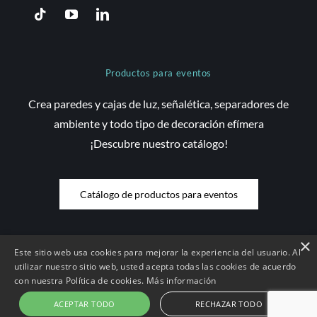
Productos para eventos
Crea paredes y cajas de luz, señalética, separadores de
ambiente y todo tipo de decoración efímera
¡Descubre nuestro catálogo!
Catálogo de productos para eventos
×
Este sitio web usa cookies para mejorar la experiencia del usuario. Al
© Copyright 2026 Saez Decom - Todos los derechos reservados | Web
utilizar nuestro sitio web, usted acepta todas las cookies de acuerdo
con nuestra Política de cookies.
Más información
desenvolupada per
Compsa Online
•
Aviso Legal y condiciones de uso
|
Condiciones de contratación |
Política de Cookies
|
Política de
ACEPTAR TODO
RECHAZAR TODO
Privacidad