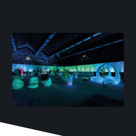
Proyectos
escenarios
,
separadores de ambiente
Blog
Contacto
Tienda online