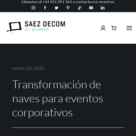
Llámanos al
+34 931 591 565
o
contacta con nosotros
Saltar
al
contenido
Tog
Nav
Inicio
Conócenos
marzo 26, 2026
Transformación de
Espacios comerciales
naves para eventos
Ignífugos
corporativos
Servicios