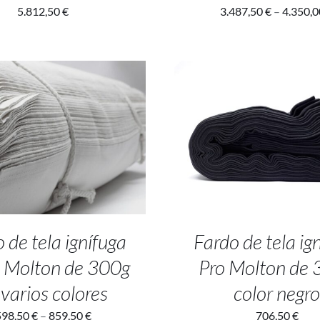
5.812,50
€
3.487,50
€
–
4.350,
T OPTIONS
/
DETALLES
ADD TO CART
/
DETA
 de tela ignífuga
Fardo de tela ig
 Molton de 300g
Pro Molton de
 varios colores
color negr
598,50
€
–
859,50
€
706,50
€