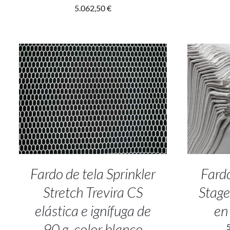
5.062,50
€
ADD TO CART
/
DETALLES
SELEC
Fardo de tela Sprinkler
Fardo
Stretch Trevira CS
Stage
elástica e ignífuga de
en
90 g, color blanco