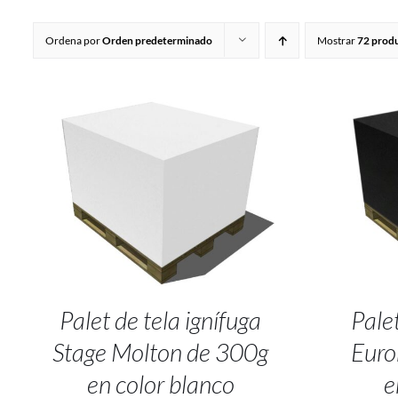
Ordena por
Orden predeterminado
Mostrar
72 prod
SELECT OPTIONS
/
DETALLES
ADD
Palet de tela ignífuga
Palet
Stage Molton de 300g
Euro
en color blanco
e