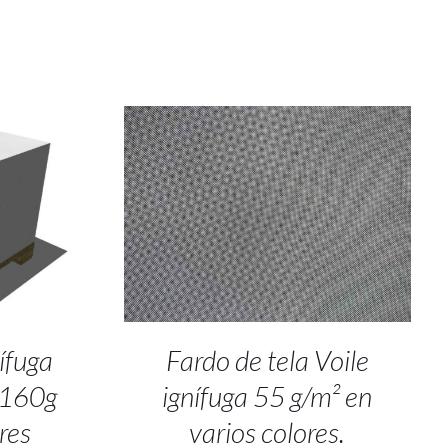
ALLES
SELECT OPTIONS
/
DETALLES
nífuga
Fardo de tela Voile
 160g
ignífuga 55 g/m² en
res
varios colores.