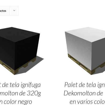
uctos
 TO CART
/
DETALLES
SELECT OPTIONS
/
DET
 de tela ignífuga
Palet de tela ig
molton de 320g
Dekomolton de
n color negro
en varios colo