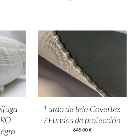
ALLES
ADD TO CART
/
DETALLES
nífuga
Fardo de tela Covertex
PRO
/ Fundas de protección
negro
645,00
€