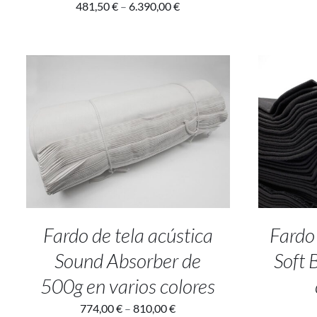
481,50
€
–
6.390,00
€
SELECT OPTIONS
/
DETALLES
ADD
Fardo de tela acústica
Fardo 
Sound Absorber de
Soft 
500g en varios colores
774,00
€
–
810,00
€