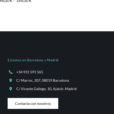
98,00
€
–
164,00
€
Estamos en Barcelona y Madrid
+34 931 591 565
C/ Marroc, 207, 08019 Barcelona
C/ Vicente Gallego, 10, Ajalvir, Madrid
Contacta con nosotros