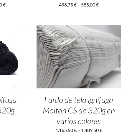
00
€
498,75
€
–
585,00
€
LLES
SELECT OPTIONS
/
DETALLES
nífuga
Fardo de tela ignífuga
 320g
Molton CS de 320g en
o
varios colores
1.165,50
€
–
1.489,50
€