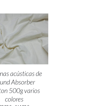
T OPTIONS
/
DETALLES
nas acústicas de
und Absorber
on 500g varios
colores