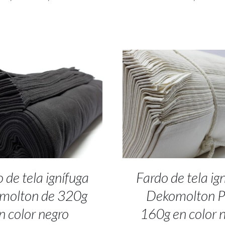
 TO CART
/
DETALLES
SELECT OPTIONS
/
DET
 de tela ignífuga
Fardo de tela ig
molton de 320g
Dekomolton 
n color negro
160g en color 