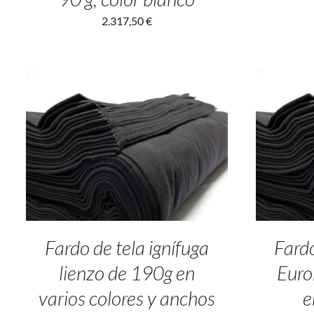
2.317,50
€
SELECT OPTIONS
/
DETALLES
ADD
Fardo de tela ignífuga
Fardo
lienzo de 190g en
Euro
varios colores y anchos
e