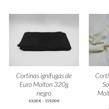
SELECT OPTIONS
/
DETALLES
SELEC
Cortinas ignífugas de
Corti
Euro Molton 320g
So
negro
Molt
63,00
€
–
159,00
€