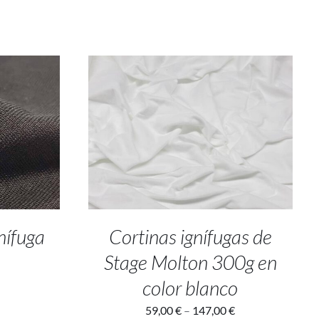
SELECT OPTIONS
/
DETALLES
nífuga
Cortinas ignífugas de
Stage Molton 300g en
color blanco
59,00
€
–
147,00
€