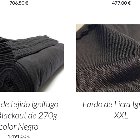
706,50
€
477,00
€
 TO CART
/
DETALLES
DETALLES
de tejido ignífugo
Fardo de Licra Ig
Blackout de 270g
XXL
color Negro
1.491,00
€